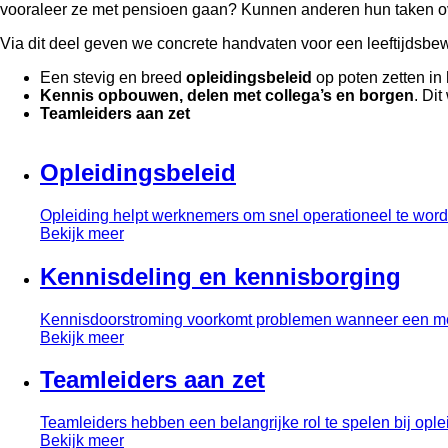
vooraleer ze met pensioen gaan? Kunnen anderen hun taken ove
Via dit deel geven we concrete handvaten voor een leeftijdsbe
Een stevig en breed
opleidingsbeleid
op poten zetten in h
Kennis opbouwen, delen met collega’s en borgen
. Di
Teamleiders aan zet
Opleidingsbeleid
Opleiding helpt werknemers om snel operationeel te wor
Bekijk meer
Kennisdeling en kennisborging
Kennisdoorstroming voorkomt problemen wanneer een med
Bekijk meer
Teamleiders aan zet
Teamleiders hebben een belangrijke rol te spelen bij ople
Bekijk meer