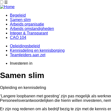
☰
Begeleid
Samen slim
Main
Arbeids organisatie
navigation
Arbeids omstandigheden
Integer & Transparant
CAO 104
Opleidingsbeleid
Kennisdeling en kennisborging
Main
Teamleiders aan zet
navigation
Investeren in
Samen slim
Opleiding en kennisdeling
‘Langere loopbanen met goesting’ zijn pas mogelijk als werkneme
Personeelsverantwoordelijken die hierin willen investeren, ne
Er zijn nog redenen om als bedrijf bezig te zijn met de kenni